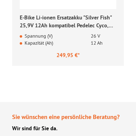
E-Bike Li-ionen Ersatzakku "Silver Fish"
25,9V 12Ah kompatibel Pedelec Cyco,
Prophete, MiFa, Kreidler u.v.m.
Spannung (V)
26 V
Kapazität (Ah)
12 Ah
249,95 €*
Regulärer Preis:
Sie wünschen eine persönliche Beratung?
Wir sind für Sie da.