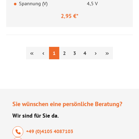
Spannung (V)
4,5 V
2,95 €*
Regulärer Preis:
Seite
Seite
Seite
Seite
1
2
3
4
Sie wünschen eine persönliche Beratung?
Wir sind für Sie da.
+49 (0)4105 4087103