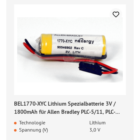
BEL1770-XYC Lithium Spezialbatterie 3V /
1800mAh für Allen Bradley PLC-5/11, PLC-
5/20, PLC-5/30, PLC-5/40, PLC-5/60 CNC
Technologie
Lithium
Steuerung
Spannung (V)
3,0 V