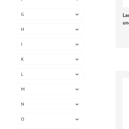
G
La
un
H
Reg
I
K
L
M
N
O