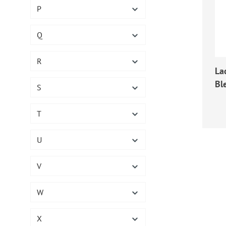
P
Q
R
La
Bl
S
Reg
T
U
V
W
X