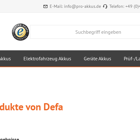
E-Mail:
info@pro-akkus.de
Telefon:
+49 (0
Akkus
Elektrofahrzeug Akkus
Geräte Akkus
Prüf-/L
dukte von Defa
gebnisse