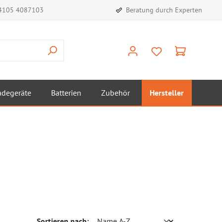
)4105 4087103
Beratung durch Experten
adegeräte
Batterien
Zubehör
Hersteller
Sortieren nach: