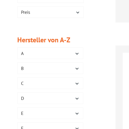
Preis
Reg
Hersteller von A-Z
A
B
C
D
E
F