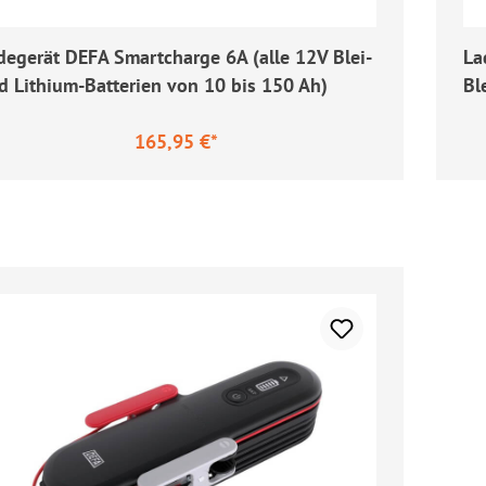
degerät DEFA Smartcharge 6A (alle 12V Blei-
La
d Lithium-Batterien von 10 bis 150 Ah)
Bl
165,95 €*
ulärer Preis:
Re