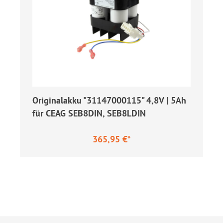
Originalakku "31147000115" 4,8V | 5Ah
für CEAG SEB8DIN, SEB8LDIN
365,95 €*
Regulärer Preis: