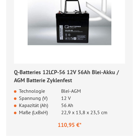
Q-Batteries 12LCP-56 12V 56Ah Blei-Akku /
AGM Batterie Zyklenfest
Technologie
Blei-AGM
Spannung (V)
12 V
Kapazität (Ah)
56 Ah
Maße (LxBxH)
22,9 x 13,8 x 23,5 cm
110,95 €*
Regulärer Preis: