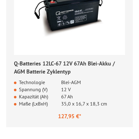
Q-Batteries 12LC-67 12V 67Ah Blei-Akku /
AGM Batterie Zyklentyp
Technologie
Blei-AGM
Spannung (V)
12 V
Kapazität (Ah)
67 Ah
Maße (LxBxH)
35,0 x 16,7 x 18,3 cm
127,95 €*
Regulärer Preis: