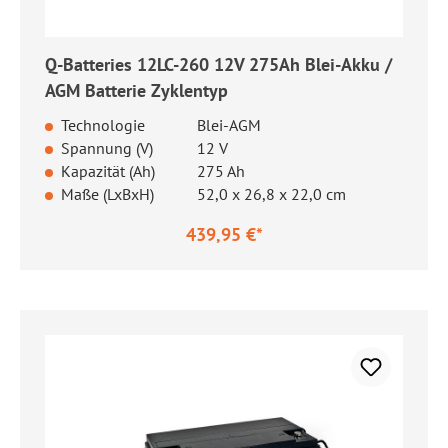
Q-Batteries 12LC-260 12V 275Ah Blei-Akku /
AGM Batterie Zyklentyp
Technologie
Blei-AGM
Spannung (V)
12 V
Kapazität (Ah)
275 Ah
Maße (LxBxH)
52,0 x 26,8 x 22,0 cm
439,95 €*
Regulärer Preis: