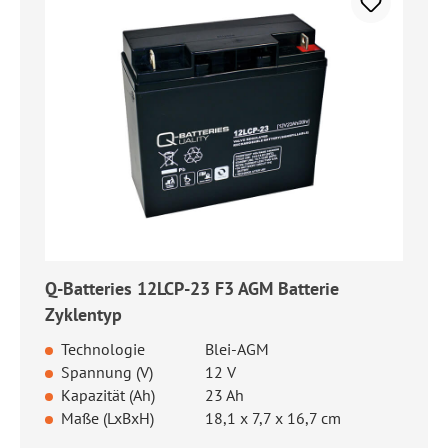
Q-Batteries 12LCP-23 F3 AGM Batterie
Zyklentyp
Technologie
Blei-AGM
Spannung (V)
12 V
Kapazität (Ah)
23 Ah
Maße (LxBxH)
18,1 x 7,7 x 16,7 cm