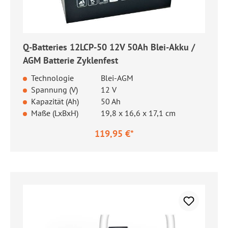
Q-Batteries 12LCP-50 12V 50Ah Blei-Akku /
AGM Batterie Zyklenfest
Technologie
Blei-AGM
Spannung (V)
12 V
Kapazität (Ah)
50 Ah
Maße (LxBxH)
19,8 x 16,6 x 17,1 cm
119,95 €*
Regulärer Preis: