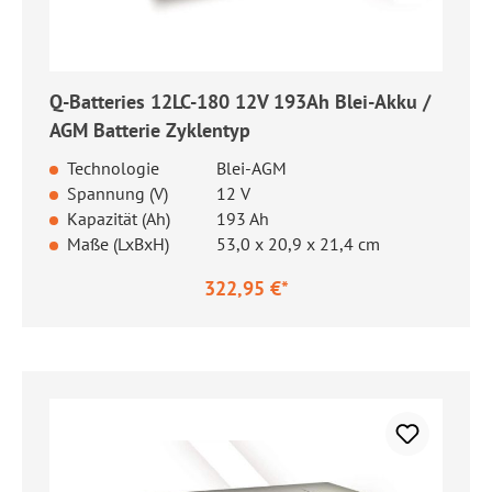
Q-Batteries 12LC-180 12V 193Ah Blei-Akku /
AGM Batterie Zyklentyp
Technologie
Blei-AGM
Spannung (V)
12 V
Kapazität (Ah)
193 Ah
Maße (LxBxH)
53,0 x 20,9 x 21,4 cm
322,95 €*
Regulärer Preis: