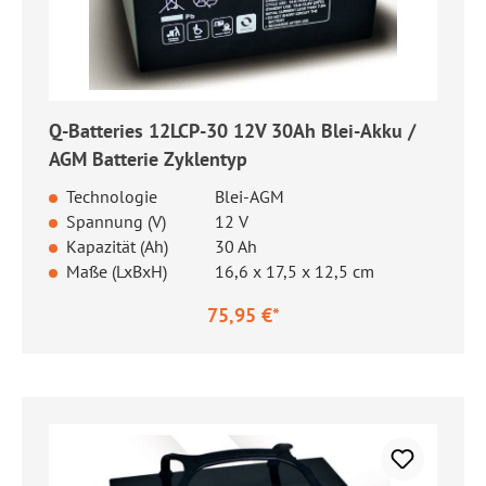
Q-Batteries 12LCP-30 12V 30Ah Blei-Akku /
AGM Batterie Zyklentyp
Technologie
Blei-AGM
Spannung (V)
12 V
Kapazität (Ah)
30 Ah
Maße (LxBxH)
16,6 x 17,5 x 12,5 cm
75,95 €*
Regulärer Preis: