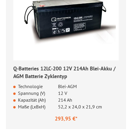
Q-Batteries 12LC-200 12V 214Ah Blei-Akku /
AGM Batterie Zyklentyp
Technologie
Blei-AGM
Spannung (V)
12 V
Kapazität (Ah)
214 Ah
Maße (LxBxH)
52,2 x 24,0 x 21,9 cm
293,95 €*
Regulärer Preis: