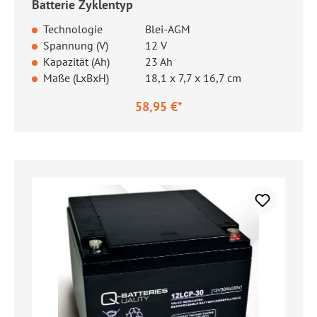
Batterie Zyklentyp
Technologie
Blei-AGM
Spannung (V)
12 V
Kapazität (Ah)
23 Ah
Maße (LxBxH)
18,1 x 7,7 x 16,7 cm
58,95 €*
Regulärer Preis: