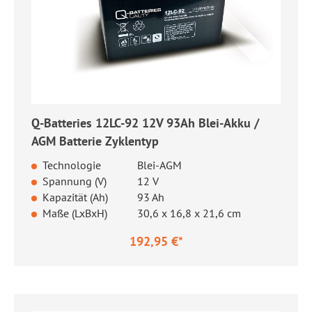
Q-Batteries 12LC-92 12V 93Ah Blei-Akku /
AGM Batterie Zyklentyp
Technologie
Blei-AGM
Spannung (V)
12 V
Kapazität (Ah)
93 Ah
Maße (LxBxH)
30,6 x 16,8 x 21,6 cm
192,95 €*
Regulärer Preis: