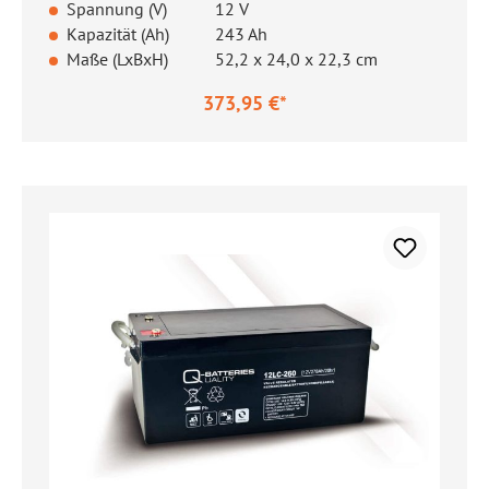
Spannung (V)
12 V
Kapazität (Ah)
243 Ah
Maße (LxBxH)
52,2 x 24,0 x 22,3 cm
373,95 €*
Regulärer Preis: