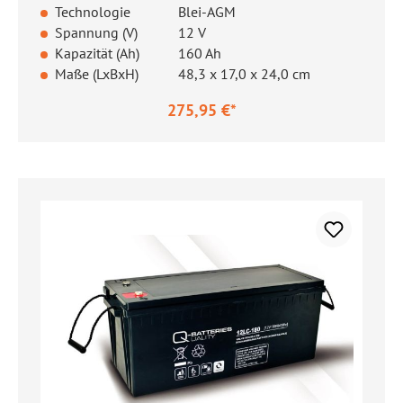
Technologie
Blei-AGM
Spannung (V)
12 V
Kapazität (Ah)
160 Ah
Maße (LxBxH)
48,3 x 17,0 x 24,0 cm
275,95 €*
Regulärer Preis: