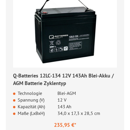
Q-Batteries 12LC-134 12V 143Ah Blei-Akku /
AGM Batterie Zyklentyp
Technologie
Blei-AGM
Spannung (V)
12 V
Kapazität (Ah)
143 Ah
Maße (LxBxH)
34,0 x 17,3 x 28,5 cm
235,95 €*
Regulärer Preis: