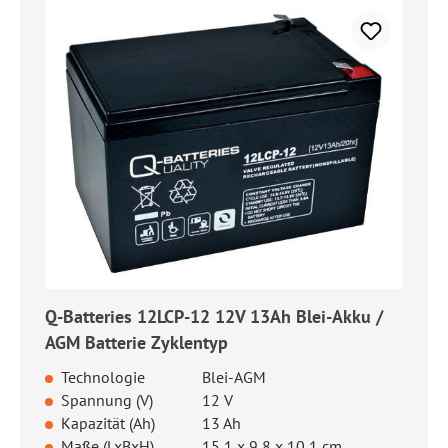
Q-Batteries 12LCP-12 12V 13Ah Blei-Akku /
AGM Batterie Zyklentyp
Technologie
Blei-AGM
Spannung (V)
12 V
Kapazität (Ah)
13 Ah
Maße (LxBxH)
15,1 x 9,8 x 10,1 cm