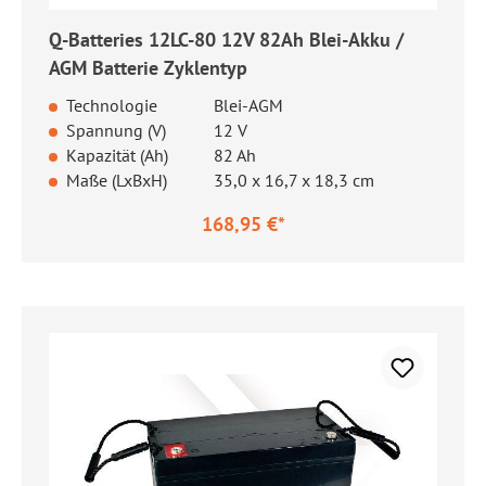
Q-Batteries 12LC-80 12V 82Ah Blei-Akku /
AGM Batterie Zyklentyp
Technologie
Blei-AGM
Spannung (V)
12 V
Kapazität (Ah)
82 Ah
Maße (LxBxH)
35,0 x 16,7 x 18,3 cm
168,95 €*
Regulärer Preis: