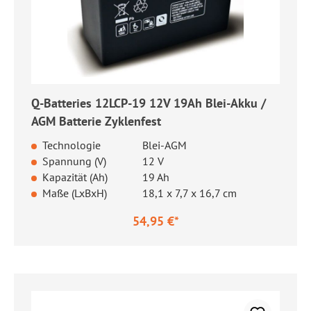
Q-Batteries 12LCP-19 12V 19Ah Blei-Akku /
AGM Batterie Zyklenfest
Technologie
Blei-AGM
Spannung (V)
12 V
Kapazität (Ah)
19 Ah
Maße (LxBxH)
18,1 x 7,7 x 16,7 cm
54,95 €*
Regulärer Preis: