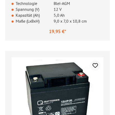
Technologie
Blei-AGM
Spannung (V)
12 V
Kapazität (Ah)
5,0 Ah
Maße (LxBxH)
9,0 x 7,0 x 10,8 cm
19,95 €*
Regulärer Preis: