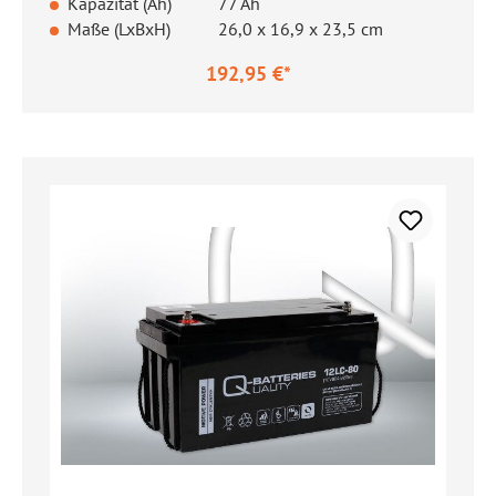
Kapazität (Ah)
77 Ah
Maße (LxBxH)
26,0 x 16,9 x 23,5 cm
192,95 €*
Regulärer Preis: