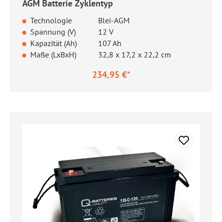
AGM Batterie Zyklentyp
Technologie
Blei-AGM
Spannung (V)
12 V
Kapazität (Ah)
107 Ah
Maße (LxBxH)
32,8 x 17,2 x 22,2 cm
234,95 €*
Regulärer Preis: