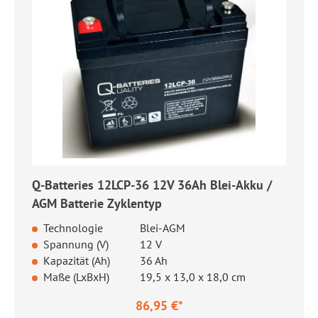
Q-Batteries 12LCP-36 12V 36Ah Blei-Akku /
AGM Batterie Zyklentyp
Technologie
Blei-AGM
Spannung (V)
12 V
Kapazität (Ah)
36 Ah
Maße (LxBxH)
19,5 x 13,0 x 18,0 cm
86,95 €*
Regulärer Preis: