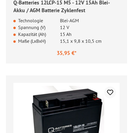
Q-Batteries 12LCP-15 M5 - 12V 15Ah Blei-
Akku / AGM Batterie Zyklenfest
Technologie
Blei-AGM
Spannung (V)
12 V
Kapazität (Ah)
15 Ah
Maße (LxBxH)
15,1 x 9,8 x 10,5 cm
35,95 €*
Regulärer Preis: