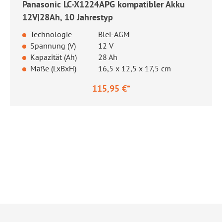
Panasonic LC-X1224APG kompatibler Akku
12V|28Ah, 10 Jahrestyp
Technologie
Blei-AGM
Spannung (V)
12 V
Kapazität (Ah)
28 Ah
Maße (LxBxH)
16,5 x 12,5 x 17,5 cm
115,95 €*
Regulärer Preis: