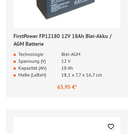
FirstPower FP12180 12V 18Ah Blei-Akku /
AGM Batterie
Technologie
Blei-AGM
Spannung (V)
12 V
Kapazität (Ah)
18 Ah
Maße (LxBxH)
18,1 x 7,7 x 16,7 cm
63,95 €*
Regulärer Preis: