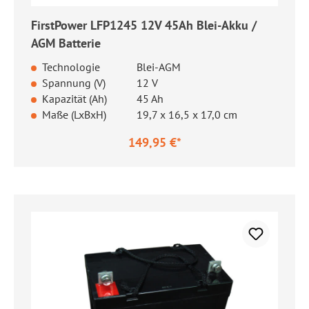
FirstPower LFP1245 12V 45Ah Blei-Akku /
AGM Batterie
Technologie
Blei-AGM
Spannung (V)
12 V
Kapazität (Ah)
45 Ah
Maße (LxBxH)
19,7 x 16,5 x 17,0 cm
149,95 €*
Regulärer Preis: