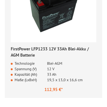
FirstPower LFP1233 12V 33Ah Blei-Akku /
AGM Batterie
Technologie
Blei-AGM
Spannung (V)
12 V
Kapazität (Ah)
33 Ah
Maße (LxBxH)
19,5 x 13,0 x 16,6 cm
112,95 €*
Regulärer Preis: