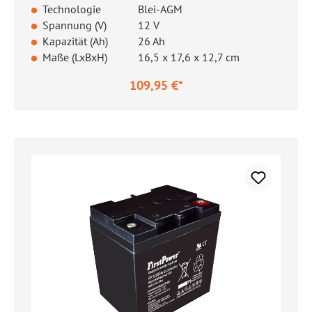
Technologie
Blei-AGM
Spannung (V)
12 V
Kapazität (Ah)
26 Ah
Maße (LxBxH)
16,5 x 17,6 x 12,7 cm
109,95 €*
Regulärer Preis: