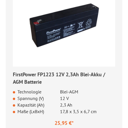
FirstPower FP1223 12V 2,3Ah Blei-Akku /
AGM Batterie
Technologie
Blei-AGM
Spannung (V)
12 V
Kapazität (Ah)
2,3 Ah
Maße (LxBxH)
17,8 x 3,5 x 6,7 cm
25,95 €*
Regulärer Preis: