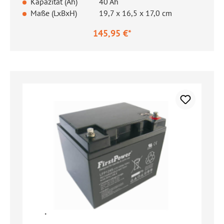
Kapazität (Ah)
40 Ah
Maße (LxBxH)
19,7 x 16,5 x 17,0 cm
145,95 €*
Regulärer Preis: