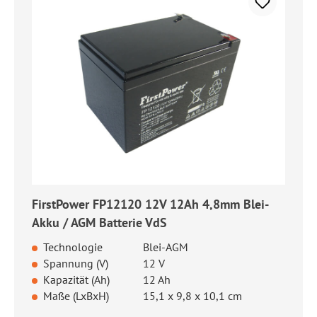
FirstPower FP12120 12V 12Ah 4,8mm Blei-
Akku / AGM Batterie VdS
Technologie
Blei-AGM
Spannung (V)
12 V
Kapazität (Ah)
12 Ah
Maße (LxBxH)
15,1 x 9,8 x 10,1 cm