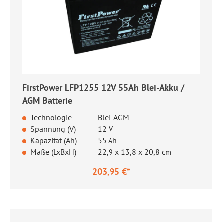
FirstPower LFP1255 12V 55Ah Blei-Akku /
AGM Batterie
Technologie
Blei-AGM
Spannung (V)
12 V
Kapazität (Ah)
55 Ah
Maße (LxBxH)
22,9 x 13,8 x 20,8 cm
203,95 €*
Regulärer Preis: