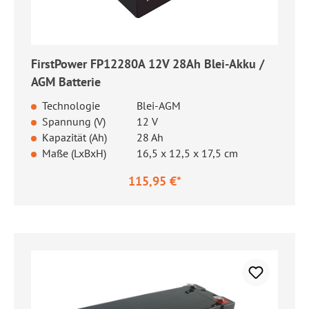
FirstPower FP12280A 12V 28Ah Blei-Akku /
AGM Batterie
Technologie
Blei-AGM
Spannung (V)
12 V
Kapazität (Ah)
28 Ah
Maße (LxBxH)
16,5 x 12,5 x 17,5 cm
115,95 €*
Regulärer Preis: