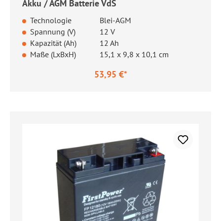
Akku / AGM Batterie VdS
Technologie
Blei-AGM
Spannung (V)
12 V
Kapazität (Ah)
12 Ah
Maße (LxBxH)
15,1 x 9,8 x 10,1 cm
53,95 €*
Regulärer Preis: