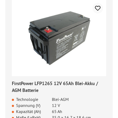
FirstPower LFP1265 12V 65Ah Blei-Akku /
AGM Batterie
Technologie
Blei-AGM
Spannung (V)
12 V
Kapazität (Ah)
65 Ah
Maße (LxBxH)
35,0 x 16,7 x 18,6 cm