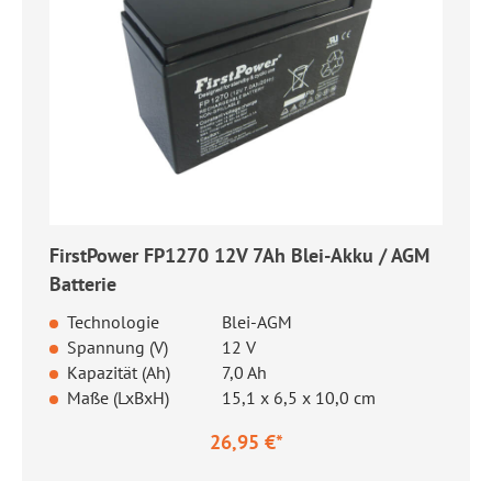
FirstPower FP1270 12V 7Ah Blei-Akku / AGM
Batterie
Technologie
Blei-AGM
Spannung (V)
12 V
Kapazität (Ah)
7,0 Ah
Maße (LxBxH)
15,1 x 6,5 x 10,0 cm
26,95 €*
Regulärer Preis: