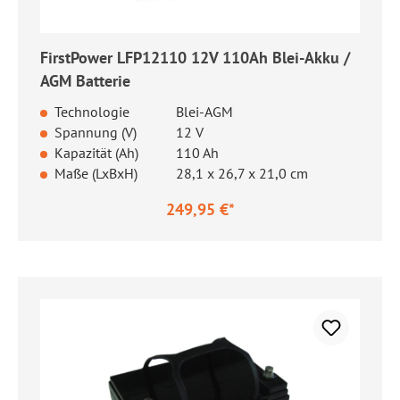
FirstPower LFP12110 12V 110Ah Blei-Akku /
AGM Batterie
Technologie
Blei-AGM
Spannung (V)
12 V
Kapazität (Ah)
110 Ah
Maße (LxBxH)
28,1 x 26,7 x 21,0 cm
249,95 €*
Regulärer Preis: