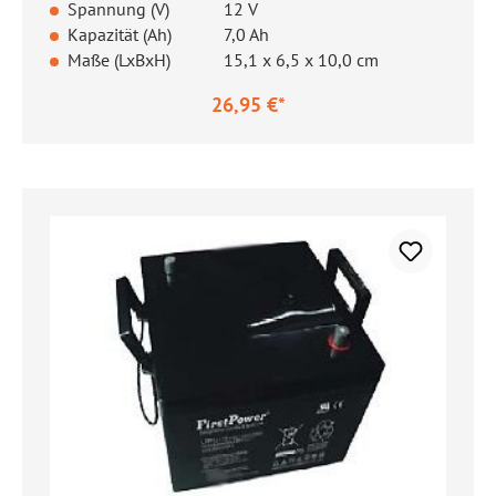
Spannung (V)
12 V
Kapazität (Ah)
7,0 Ah
Maße (LxBxH)
15,1 x 6,5 x 10,0 cm
26,95 €*
Regulärer Preis: