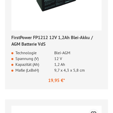
FirstPower FP1212 12V 1,2Ah Blei-Akku /
AGM Batterie VdS
Technologie
Blei-AGM
Spannung (V)
12 V
Kapazität (Ah)
1,2 Ah
Maße (LxBxH)
9,7 x 4,3 x 5,8 cm
19,95 €*
Regulärer Preis: