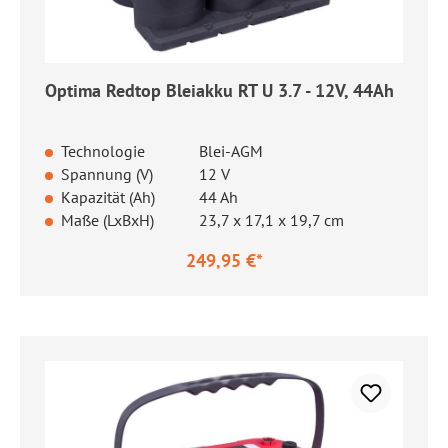
Optima Redtop Bleiakku RT U 3.7 - 12V, 44Ah
Technologie
Blei-AGM
Spannung (V)
12 V
Kapazität (Ah)
44 Ah
Maße (LxBxH)
23,7 x 17,1 x 19,7 cm
249,95 €*
Regulärer Preis: