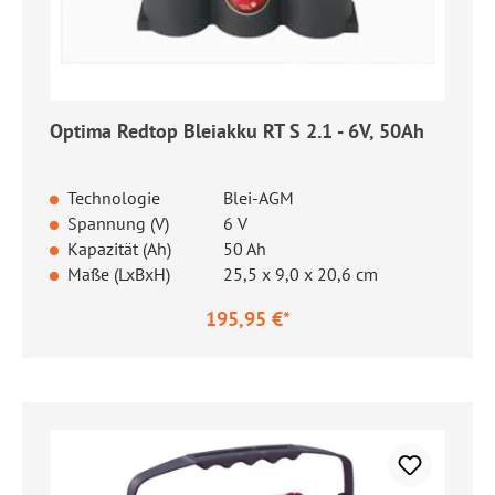
Optima Redtop Bleiakku RT S 2.1 - 6V, 50Ah
Technologie
Blei-AGM
Spannung (V)
6 V
Kapazität (Ah)
50 Ah
Maße (LxBxH)
25,5 x 9,0 x 20,6 cm
195,95 €*
Regulärer Preis: