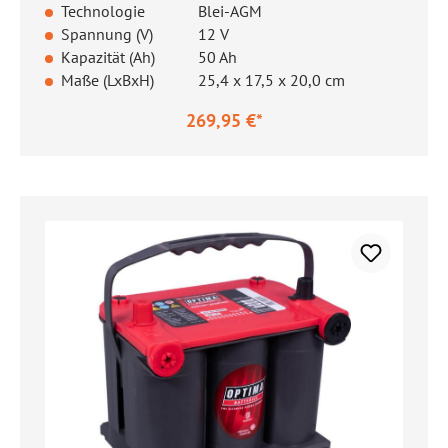
Technologie
Blei-AGM
Spannung (V)
12 V
Kapazität (Ah)
50 Ah
Maße (LxBxH)
25,4 x 17,5 x 20,0 cm
269,95 €*
Regulärer Preis: