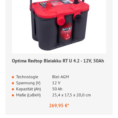
Optima Redtop Bleiakku RT U 4.2 - 12V, 50Ah
Technologie
Blei-AGM
Spannung (V)
12 V
Kapazität (Ah)
50 Ah
Maße (LxBxH)
25,4 x 17,5 x 20,0 cm
269,95 €*
Regulärer Preis: