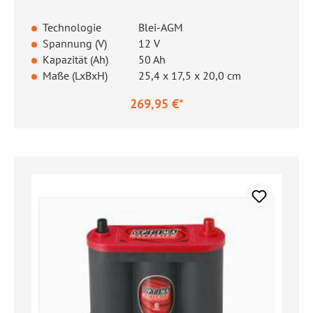
Technologie
Blei-AGM
Spannung (V)
12 V
Kapazität (Ah)
50 Ah
Maße (LxBxH)
25,4 x 17,5 x 20,0 cm
269,95 €*
Regulärer Preis: