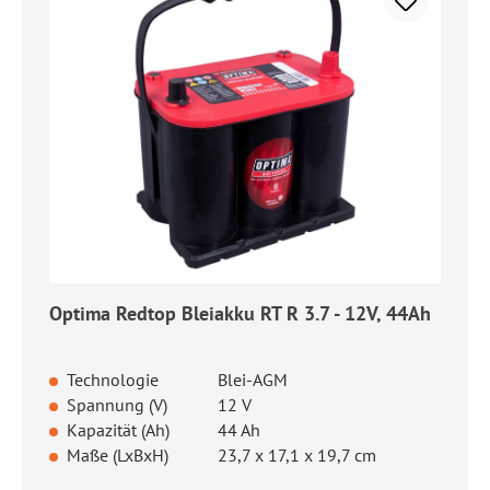
Optima Redtop Bleiakku RT R 3.7 - 12V, 44Ah
Technologie
Blei-AGM
Spannung (V)
12 V
Kapazität (Ah)
44 Ah
Maße (LxBxH)
23,7 x 17,1 x 19,7 cm