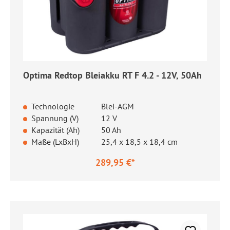
Optima Redtop Bleiakku RT F 4.2 - 12V, 50Ah
Technologie
Blei-AGM
Spannung (V)
12 V
Kapazität (Ah)
50 Ah
Maße (LxBxH)
25,4 x 18,5 x 18,4 cm
289,95 €*
Regulärer Preis: