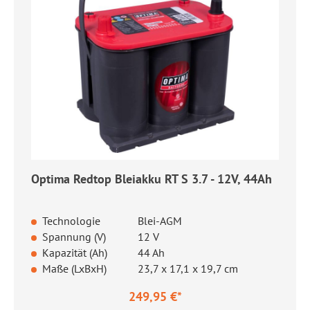
Optima Redtop Bleiakku RT S 3.7 - 12V, 44Ah
Technologie
Blei-AGM
Spannung (V)
12 V
Kapazität (Ah)
44 Ah
Maße (LxBxH)
23,7 x 17,1 x 19,7 cm
249,95 €*
Regulärer Preis: