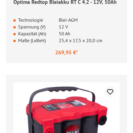
Optima Redtop Bleiakku RT C 4.2 - 12V, 50Ah
Technologie
Blei-AGM
Spannung (V)
12 V
Kapazität (Ah)
50 Ah
Maße (LxBxH)
25,4 x 17,5 x 20,0 cm
269,95 €*
Regulärer Preis: