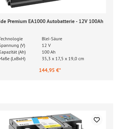
ide Premium EA1000 Autobatterie - 12V 100Ah
Technologie
Blei-Säure
Spannung (V)
12 V
Kapazität (Ah)
100 Ah
Maße (LxBxH)
35,3 x 17,5 x 19,0 cm
144,95 €*
gulärer Preis: