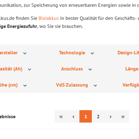
nikation, zur Speicherung von erneuerbaren Energien sowie in de
kkus.de finden Sie
Bleiakkus
in bester Qualität für den Geschäfts-
ige Energiezufuhr
, wo Sie sie brauchen.
ersteller
Technologie
Design-Lif
azität (Ah)
Anschluss
Länge
öhe (cm)
VdS Zulassung
Verfügb
Seite
Seite
1
2
ebnisse