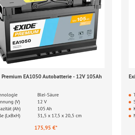
e Premium EA1050 Autobatterie - 12V 105Ah
Ex
hnologie
Blei-Säure
nnung (V)
12 V
azität (Ah)
105 Ah
e (LxBxH)
31,5 x 17,5 x 20,5 cm
175,95 €*
ärer Preis:
Re