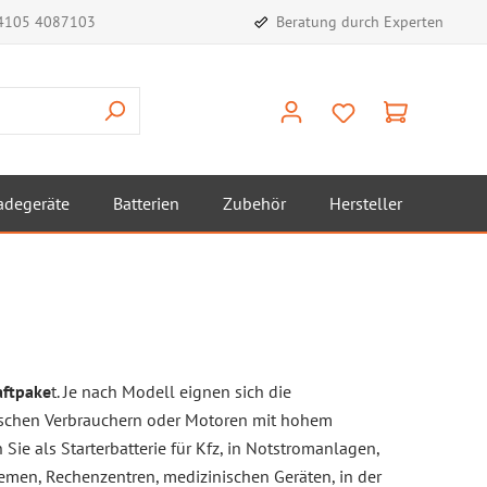
)4105 4087103
Beratung durch Experten
adegeräte
Batterien
Zubehör
Hersteller
aftpake
t. Je nach Modell eignen sich die
trischen Verbrauchern oder Motoren mit hohem
e als Starterbatterie für Kfz, in Notstromanlagen,
emen, Rechenzentren, medizinischen Geräten, in der