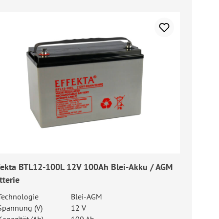
fekta BTL12-100L 12V 100Ah Blei-Akku / AGM
tterie
Technologie
Blei-AGM
Spannung (V)
12 V