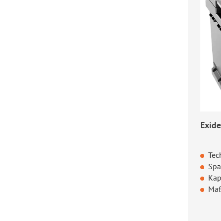
Exid
Tec
Spa
Kap
Maß
Regul