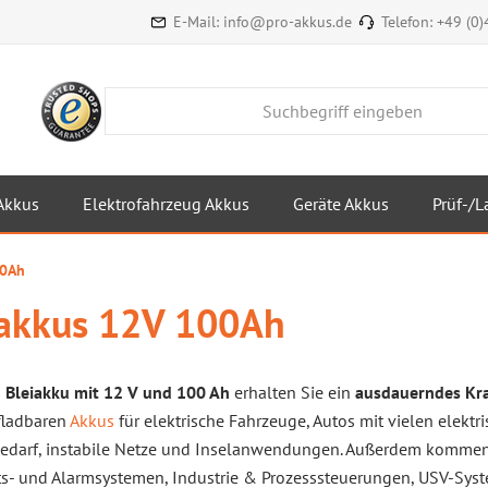
E-Mail:
info@pro-akkus.de
Telefon:
+49 (0
Akkus
Elektrofahrzeug Akkus
Geräte Akkus
Prüf-/L
00Ah
iakkus 12V 100Ah
m
Bleiakku mit 12 V und 100 Ah
erhalten Sie ein
ausdauerndes Kr
fladbaren
Akkus
für elektrische Fahrzeuge, Autos mit vielen elek
bedarf, instabile Netze und Inselanwendungen. Außerdem kommen Si
ts- und Alarmsystemen, Industrie & Prozesssteuerungen, USV-Syst