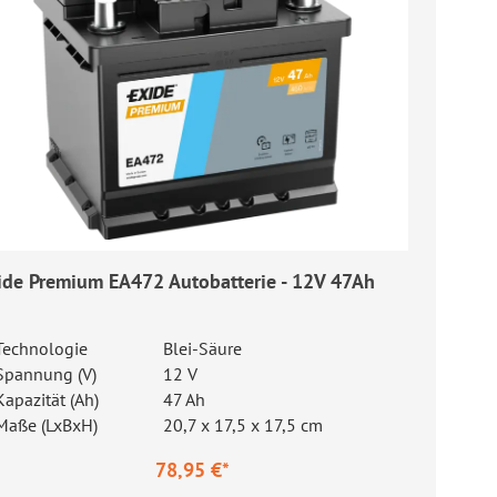
ide Premium EA472 Autobatterie - 12V 47Ah
Technologie
Blei-Säure
Spannung (V)
12 V
Kapazität (Ah)
47 Ah
Maße (LxBxH)
20,7 x 17,5 x 17,5 cm
78,95 €*
gulärer Preis: