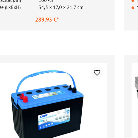
azität (Ah)
100 Ah
e (LxBxH)
34,3 x 17,0 x 21,7 cm
289,95 €*
ärer Preis:
Re