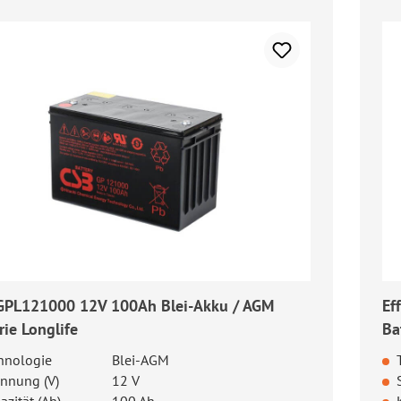
GPL121000 12V 100Ah Blei-Akku / AGM
Ef
rie Longlife
Ba
hnologie
Blei-AGM
nnung (V)
12 V