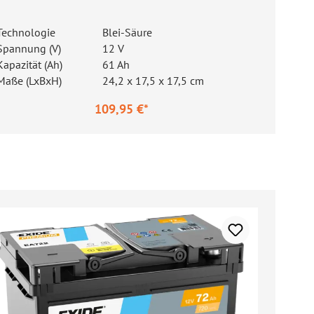
Technologie
Blei-Säure
Spannung (V)
12 V
Kapazität (Ah)
61 Ah
Maße (LxBxH)
24,2 x 17,5 x 17,5 cm
109,95 €*
gulärer Preis: