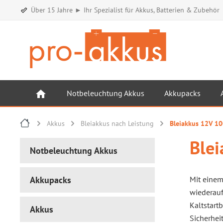
Über 15 Jahre ► Ihr Spezialist für Akkus, Batterien & Zubehör
Notbeleuchtung Akkus
Akkupacks
Akkus
Bleiakkus nach Leistung
Bleiakkus 12V 1
Ble
Notbeleuchtung Akkus
Akkupacks
Mit eine
wiederau
Kaltstart
Akkus
Sicherhei