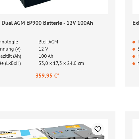
 Dual AGM EP900 Batterie - 12V 100Ah
Ex
hnologie
Blei-AGM
nnung (V)
12 V
azität (Ah)
100 Ah
e (LxBxH)
33,0 x 17,3 x 24,0 cm
359,95 €*
ärer Preis:
Re