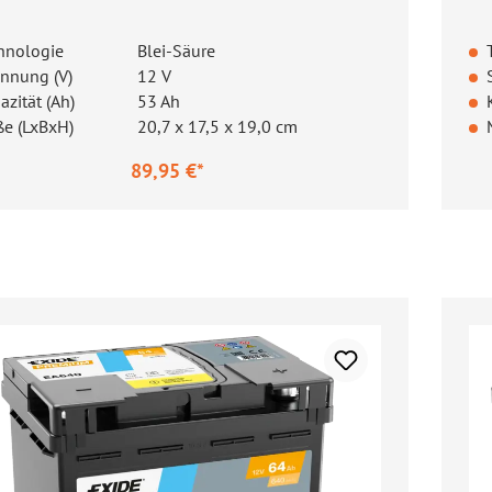
hnologie
Blei-Säure
nnung (V)
12 V
azität (Ah)
53 Ah
e (LxBxH)
20,7 x 17,5 x 19,0 cm
89,95 €*
ärer Preis:
Re