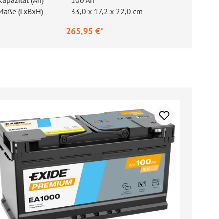
Kapazität (Ah)
100 Ah
Maße (LxBxH)
33,0 x 17,2 x 22,0 cm
265,95 €*
gulärer Preis: