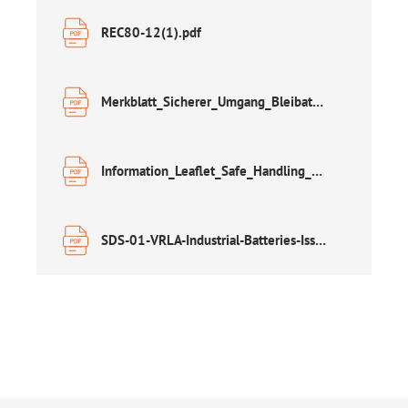
REC80-12(1).pdf
Merkblatt_Sicherer_Umgang_Bleibatterien.pdf
Information_Leaflet_Safe_Handling_of_Lead_Acid_Accumulators.pdf
SDS-01-VRLA-Industrial-Batteries-Issue-20.pdf