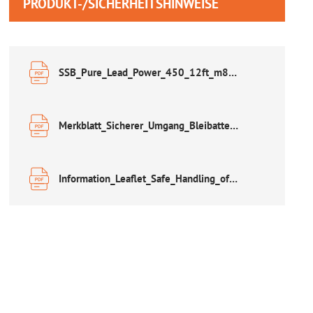
PRODUKT-/SICHERHEITSHINWEISE
SSB_Pure_Lead_Power_450_12ft_m8v0.pdf
Merkblatt_Sicherer_Umgang_Bleibatterien.pdf
Information_Leaflet_Safe_Handling_of_Lead_Acid_Accumulators.pdf