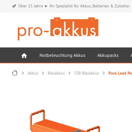
Über 15 Jahre ► Ihr Spezialist für Akkus, Batterien & Zubehör
Notbeleuchtung Akkus
Akkupacks
Akkus
Bleiakkus
SSB Bleiakkus
Pure Lead Po
Bildergalerie überspringen