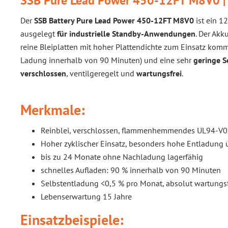
SSB Pure Lead Power 450-12FT M8V0 |
Der
SSB Battery Pure Lead Power 450-12FT M8V0
ist ein 1
ausgelegt
für industrielle Standby-Anwendungen
. Der Akk
reine Bleiplatten mit hoher Plattendichte zum Einsatz kom
Ladung innerhalb von 90 Minuten) und eine sehr
geringe S
verschlossen
, ventilgeregelt und
wartungsfrei
.
Merkmale:
Reinblei, verschlossen, flammenhemmendes UL94-V
Hoher zyklischer Einsatz, besonders hohe Entladung 
bis zu 24 Monate ohne Nachladung lagerfähig
schnelles Aufladen: 90 % innerhalb von 90 Minuten
Selbstentladung <0,5 % pro Monat, absolut wartungsf
Lebenserwartung 15 Jahre
Einsatzbeispiele: