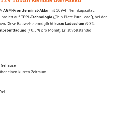
 12V 109Ah Reinblei AGM-Akku
2V
AGM-Frontterminal-Akku
mit 109Ah Nennkapazität,
u basiert auf
TPPL-Technologie
(„Thin Plate Pure Lead“), bei der
men. Diese Bauweise ermöglicht
kurze Ladezeiten
(90 %
elbstentladung
(< 0,5 % pro Monat). Er ist vollständig
0 Gehäuse
über einen kurzen Zeitraum
rei