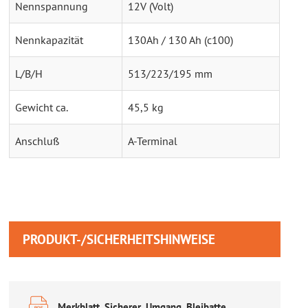
Nennspannung
12V (Volt)
Nennkapazität
130Ah / 130 Ah (c100)
L/B/H
513/223/195 mm
Gewicht ca.
45,5 kg
Anschluß
A-Terminal
PRODUKT-/SICHERHEITSHINWEISE
Merkblatt_Sicherer_Umgang_Bleibatterien.pdf