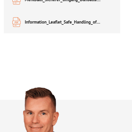
Information_Leaflet_Safe_Handling_of_Lead_Acid_Accumulators.pdf