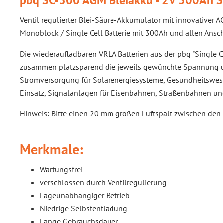
pbq SC-300 AGM Bleiakku - 2V 300Ah S
Ventil regulierter Blei-Säure-Akkumulator mit innovativer
Monoblock / Single Cell Batterie mit 300Ah und allen Ansch
Die wiederaufladbaren VRLA Batterien aus der pbq "Single Ce
zusammen platzsparend die jeweils gewünchte Spannung un
Stromversorgung für Solarenergiesysteme, Gesundheitswes
Einsatz, Signalanlagen für Eisenbahnen, Straßenbahnen u
Hinweis: Bitte einen 20 mm großen Luftspalt zwischen den 
Merkmale:
Wartungsfrei
verschlossen durch Ventilregulierung
Lageunabhängiger Betrieb
Niedrige Selbstentladung
Lange Gebrauchsdauer