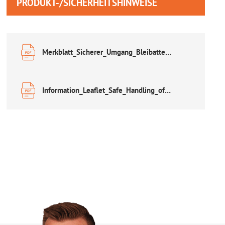
PRODUKT-/SICHERHEITSHINWEISE
Merkblatt_Sicherer_Umgang_Bleibatterien.pdf
Information_Leaflet_Safe_Handling_of_Lead_Acid_Accumulators.pdf