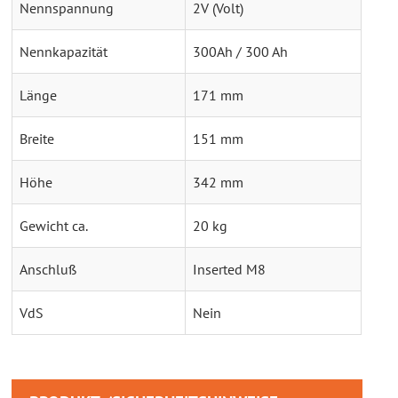
Nennspannung
2V (Volt)
Nennkapazität
300Ah / 300 Ah
Länge
171 mm
Breite
151 mm
Höhe
342 mm
Gewicht ca.
20 kg
Anschluß
Inserted M8
VdS
Nein