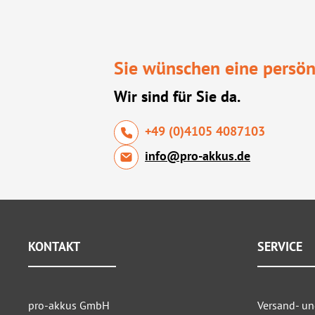
Sie wünschen eine persön
Wir sind für Sie da.
+49 (0)4105 4087103
info@pro-akkus.de
KONTAKT
SERVICE
pro-akkus GmbH
Versand- u