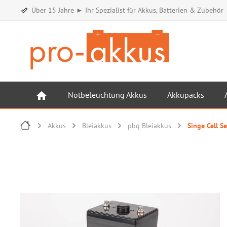
Über 15 Jahre ► Ihr Spezialist für Akkus, Batterien & Zubehör
Notbeleuchtung Akkus
Akkupacks
Akkus
Bleiakkus
pbq Bleiakkus
Singe Cell Se
Bildergalerie überspringen