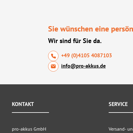
Sie wünschen eine persön
Wir sind für Sie da.
+49 (0)4105 4087103
info@pro-akkus.de
KONTAKT
SERVICE
pro-akkus GmbH
Versand- u