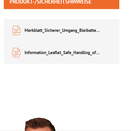
PRODUKT-/SICHERHEITSHINWEISE
Merkblatt_Sicherer_Umgang_Bleibatterien.pdf
Information_Leaflet_Safe_Handling_of_Lead_Acid_Accumulators.pdf