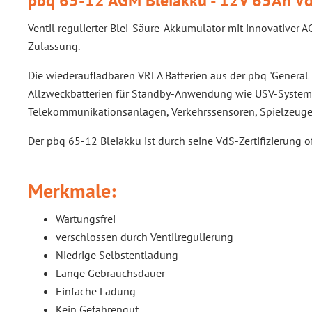
pbq 65-12 AGM Bleiakku - 12V 65Ah Vd
Ventil regulierter Blei-Säure-Akkumulator mit innovativer
Zulassung.
Die wiederaufladbaren VRLA Batterien aus der pbq "General P
Allzweckbatterien für Standby-Anwendung wie USV-Systeme
Telekommunikationsanlagen, Verkehrssensoren, Spielzeuge,
Der pbq 65-12 Bleiakku ist durch seine VdS-Zertifizierung 
Merkmale:
Wartungsfrei
verschlossen durch Ventilregulierung
Niedrige Selbstentladung
Lange Gebrauchsdauer
Einfache Ladung
Kein Gefahrengut