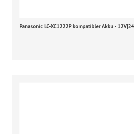
Panasonic LC-XC1222P kompatibler Akku - 12V|24
Regulärer Preis: