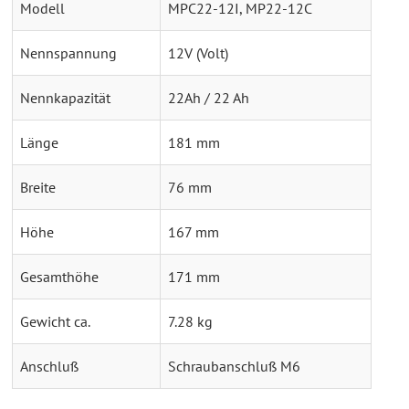
Modell
MPC22-12I, MP22-12C
Nennspannung
12V (Volt)
Nennkapazität
22Ah / 22 Ah
Länge
181 mm
Breite
76 mm
Höhe
167 mm
Gesamthöhe
171 mm
Gewicht ca.
7.28 kg
Anschluß
Schraubanschluß M6