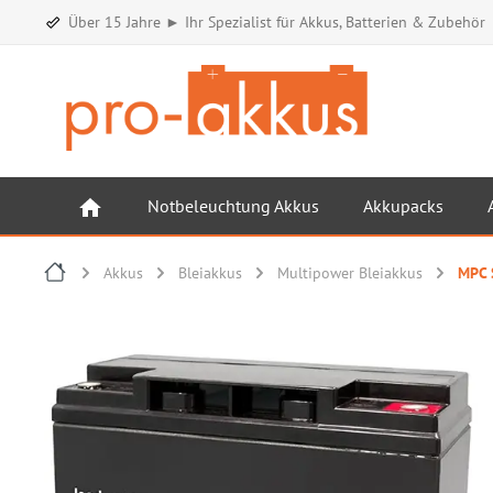
Über 15 Jahre ► Ihr Spezialist für Akkus, Batterien & Zubehör
Notbeleuchtung Akkus
Akkupacks
Akkus
Bleiakkus
Multipower Bleiakkus
MPC S
Bildergalerie überspringen