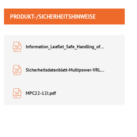
PRODUKT-/SICHERHEITSHINWEISE
Information_Leaflet_Safe_Handling_of_Lead_Acid_Accumulators.pdf
Sicherheitsdatenblatt-Multipower-VRLA.pdf
MPC22-12I.pdf