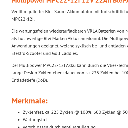
Multipower MPC22-12I 12V 22Ah Blei-A
Ventil regulierter Blei-Säure-Akkumulator mit fortschrittli
MPC22-12I.
Die wartungsfreien wiederaufladbaren VRLA Batterien von Mu
als hochwertige Blei Marken Akkus anerkannt. Die Multipow
Anwendungen geeignet, welche zyklisch be- und entladen we
Elektro-Scooter und Golf Caddies.
Der Multipower MPC22-12I Akku kann durch die Vlies-Tech
lange Design Zyklenlebensdauer von ca. 225 Zyklen bei 1
Entladetiefe (DoD).
Merkmale:
Zyklenfest, ca. 225 Zyklen @ 100%, 600 Zyklen @ 5
Wartungsfrei
verschlossen durch Ventilregulierung