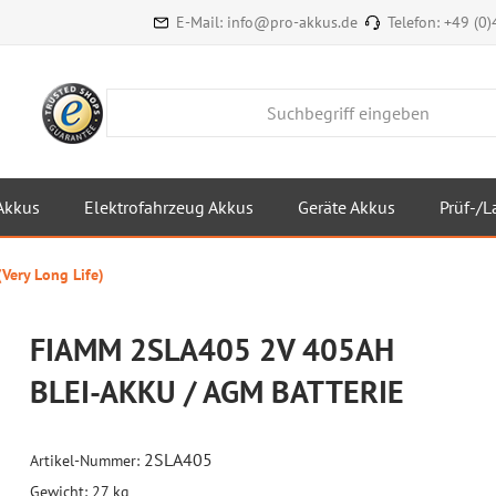
E-Mail:
info@pro-akkus.de
Telefon:
+49 (0
Akkus
Elektrofahrzeug Akkus
Geräte Akkus
Prüf-/L
(Very Long Life)
FIAMM 2SLA405 2V 405AH
BLEI-AKKU / AGM BATTERIE
2SLA405
Artikel-Nummer:
Gewicht:
27 kg