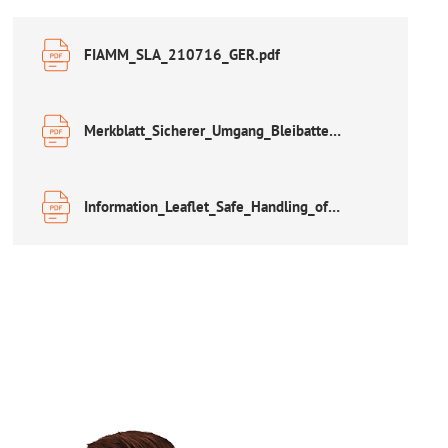
FIAMM_SLA_210716_GER.pdf
Merkblatt_Sicherer_Umgang_Bleibatterien.pdf
Information_Leaflet_Safe_Handling_of_Lead_Acid_Accumulators.pdf