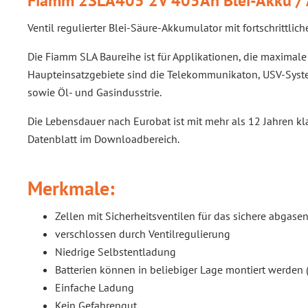
Fiamm 2SLA405 2V 405Ah Blei-Akku / 
Ventil regulierter Blei-Säure-Akkumulator mit fortschrittli
Die Fiamm SLA Baureihe ist für Applikationen, die maximale 
Haupteinsatzgebiete sind die Telekommunikaton, USV-System
sowie Öl- und Gasindusstrie.
Die Lebensdauer nach Eurobat ist mit mehr als 12 Jahren kla
Datenblatt im Downloadbereich.
Merkmale:
Zellen mit Sicherheitsventilen für das sichere abgase
verschlossen durch Ventilregulierung
Niedrige Selbstentladung
Batterien können in beliebiger Lage montiert werden
Einfache Ladung
Kein Gefahrengut