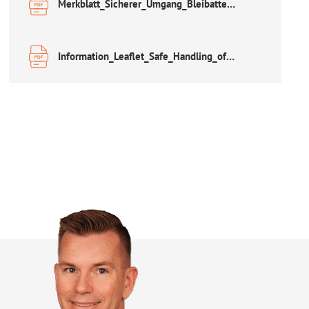
Merkblatt_Sicherer_Umgang_Bleibatterien.pdf
Information_Leaflet_Safe_Handling_of_Lead_Acid_Accumulators.pdf