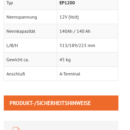
Typ
EP1200
Nennspannung
12V (Volt)
Nennkapazität
140Ah / 140 Ah
L/B/H
513/189/223 mm
Gewicht ca.
45 kg
Anschluß
A-Terminal
PRODUKT-/SICHERHEITSHINWEISE