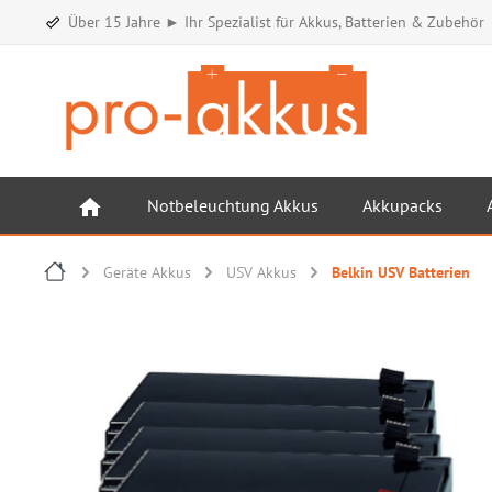
Über 15 Jahre ► Ihr Spezialist für Akkus, Batterien & Zubehör
Notbeleuchtung Akkus
Akkupacks
Geräte Akkus
USV Akkus
Belkin USV Batterien
Bildergalerie überspringen