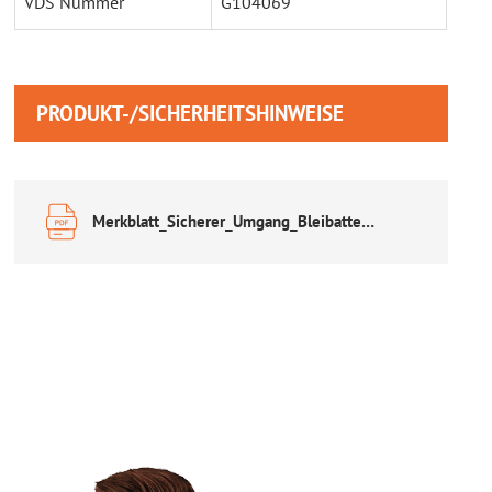
VDS Nummer
G104069
PRODUKT-/SICHERHEITSHINWEISE
Merkblatt_Sicherer_Umgang_Bleibatterien.pdf