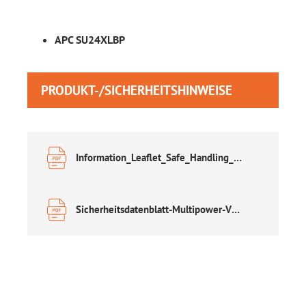
APC SU24XLBP
PRODUKT-/SICHERHEITSHINWEISE
Information_Leaflet_Safe_Handling_of_Lead_Acid_Accumulators.pdf
Sicherheitsdatenblatt-Multipower-VRLA.pdf